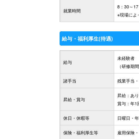
8：30～1
就業時間
※現場によ
給与・福利厚生(待遇)
未経験者 
給与
（研修期間
諸手当
残業手当・
昇給：あ
昇給・賞与
賞与：年1
休日・休暇等
日曜日・年
保険・福利厚生等
雇用保険・