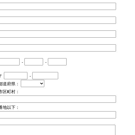
-
-
〒
-
都道府県：
市区町村：
番地以下：